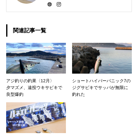
関連記事一覧
アジ釣りの釣果〈12月〉
ショートハイパーパニック7の
夕マズメ、遠投ウキサビキで
ジグサビキでサッパが無限に
良型爆釣
釣れた