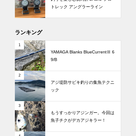
トレック アングラーライン
ランキング
1
YAMAGA Blanks BlueCurrentⅢ 6
9/B
2
アジ堤防サビキ釣りの集魚テクニ
ック
3
もうすっかりアジンガー。今回は
魚子チクがデカアジキラー！
4