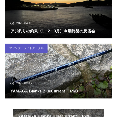
2025.04.10
アジ釣りの釣果〈1・2・3月〉今期終盤の反省会
アジング・ライトタックル
2025.01.17
YAMAGA Blanks BlueCurrentⅢ 69/B
で大
YAMAGA Blanks BlueCurrentⅢ 69/B
は