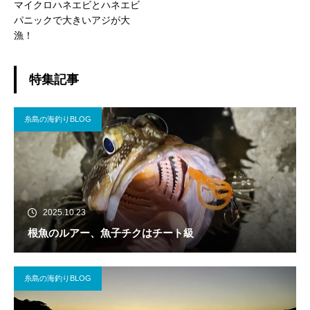
マイクロハネエビとハネエビ
パニックで大きいアジが大
漁！
特集記事
糸島の海釣りBLOG
2025.10.23
根魚のルアー、魚子チクはチート級
糸島の海釣りBLOG