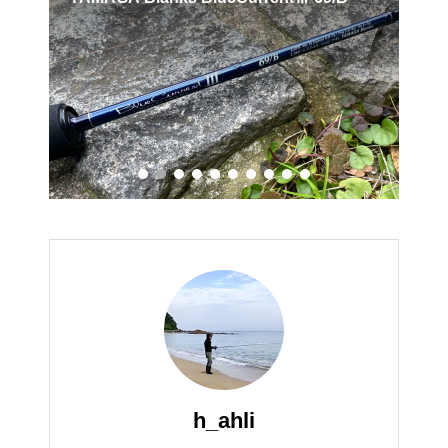
釣
h_ahli