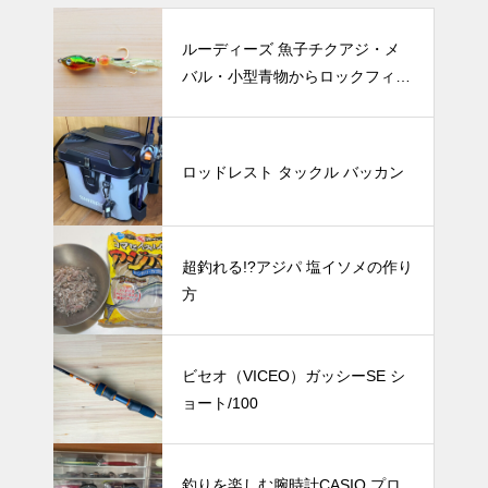
ルーディーズ 魚子チクアジ・メ
バル・小型青物からロックフィッ
シュまで攻略できる万能異端ルア
ー
ロッドレスト タックル バッカン
超釣れる!?アジパ 塩イソメの作り
方
ビセオ（VICEO）ガッシーSE シ
ョート/100
釣りを楽しむ腕時計CASIO プロ