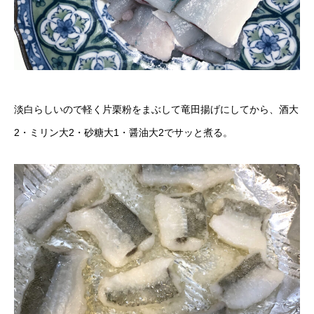
淡白らしいので軽く片栗粉をまぶして竜田揚げにしてから、酒大
2・ミリン大2・砂糖大1・醤油大2でサッと煮る。