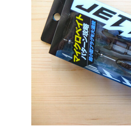
Little Jack CHARIKOM 50/65
ショート/100
ルーディーズ 魚子チク
アジ・メバル・小型青物からロッ
クフィッシュまで攻略できる万能
異端ルアー
超釣れる!?アジパ 塩イソメの作
ロッドレスト タックル バッカ
ビセオ（VICEO）ガッシーSE シ
り方
ン
ョート/100
シマノ 熱砂 メタルドライブ 32
第一精工 高速リサイクラー
g