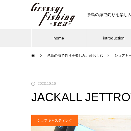
糸島の海で釣りを楽し
home
introduction
糸島の海で釣りを楽しみ、愛おしむ
ショアキ
ショアキャスティ
ショアライ
糸島の海釣りBLOG
糸島
ルーディーズ 魚子チクアジ・メ
2023.10.16
バル・小型青物からロックフィ
シマノ 19 ディアルーナ B106M
BuddyWorks OFF BAIT/オフベイ
JACKALL JETTRO
ッシュまで攻略できる万能異端
0g/35g/40g
ーズンがや
もうすっかりアジンガー。今回は
マイ
ルアー
ト」
魚子チクがデカアジキラー！
ック
ショアキャスティング
ビセオ（VICEO）ガッシーSE