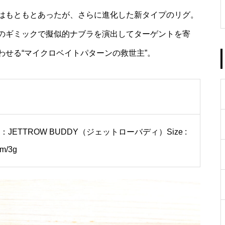
ソルトフィッシング用の腕時計
はもともとあったが、さらに進化した新タイプのリグ。
Jackson G-Control 28
に GBX-100NS-1JF
のギミックで擬似的ナブラを演出してターゲントを寄
せる“マイクロベイトパターンの救世主”。
：JETTROW BUDDY（ジェットローバディ）Size :
m/3g