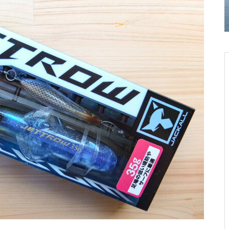
eight）
69/B
ロッドレスト タックル バッカン
釣りを楽しむ腕時計
釣りを楽しむ腕時計CASIO プロ
JUMPRIZE ぶっ飛び君95S
CASIO プロトレック アングラー
トレック アングラーライン
ライン
Little Jack AMEZAIKU JP 35/45/
YAMATOYO PE RESIN SHELLE
55
R (ORANGE/GRAY)