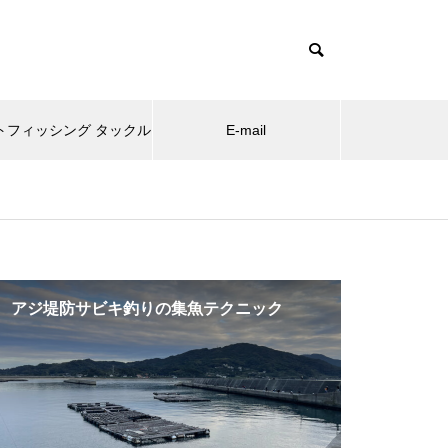
トフィッシング タックル
E-mail
フィッシンググッズ
ルトの仕掛け
糸島の海釣りBLOG
糸島の海釣
Little Jack AMEZAIKU JP 35/45/
アジ堤防サビキ釣りの集魚テクニック
ソフト ク
55
グサ
夕マズメでカマスが釣れた
ショート
サビキで