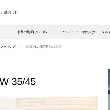
み、愛おしむ
糸島の海釣りBLOG
ソルトルアーや仕掛け
ソル
最新BLOG
ャスティング
JACKALL JETTROW 35/45
ング タックル
トソルト
ショアキャスティング
アジング・ライトタックル
エギング
ソルト
ソ
の海釣りBLOG
糸島の海釣りBLOG
超釣れる!?アジパ 塩イソメの作
シマノ 21 スコーピオンDC 150
ト 20g/3
ビセオ（VICEO）ガッシーSE ショート/10
り方
HG
W 35/45
0
クロハネエビとハネエビパニ
はじめてのアジのサビキとジ
で大きいアジが大漁！
ビキで爆釣、大満足！
ルーディーズ 魚子ラバ（light w
YAMAGA Blanks BlueCurrentⅢ
おすすめページ