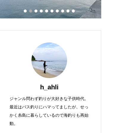
超釣れる!?アジパ 塩イソメの作り
方
BuddyWorks OFF BAIT/オフベ
DRANCKRAZY/ドランクレイジ
2025秋〜2026冬のアジ釣り〈ま
イト 20g/30g/35g/40g
ー DKベイトリールスタンド
とめ〉
h_ahli
パナソニック LEDネックライト
Little Jack CHARIKOM 50/65
ジャンル問わず釣りが大好きな子供時代。
BF-AF10P
最近はバス釣りにハマってましたが、せっ
かく糸島に暮らしているので海釣りも再始
動。