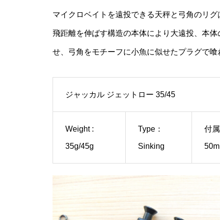
マイクロベイトを遠投できる天秤と弓角のリグ
JACKALL JETTROW 35/45
ソフト クーラーバッグ
飛距離を伸ばす構造の本体により大遠投、本体
せ、弓角をモチーフに小魚に似せたプラグで喰わ
Little Jack ONLIEST SLOW 2.5/
ジャッカル ジェットロー 35/45
3.0/3.5
Weight :
Type：
付属
35g/45g
Sinking
50m
ボクがアジを釣る仕掛け