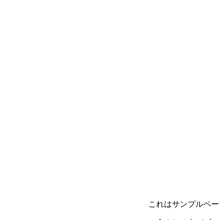
Little Jack CHARIKOM 50/65
ショート/100
ルーディーズ 魚子チク
アジ・メバル・小型青物からロッ
クフィッシュまで攻略できる万能
異端ルアー
超釣れる!?アジパ 塩イソメの作
ロッドレスト タックル バッカ
ビセオ（VICEO）ガッシーSE シ
り方
ン
ョート/100
シマノ 熱砂 メタルドライブ 32
第一精工 高速リサイクラー
g
これはサンプルペー