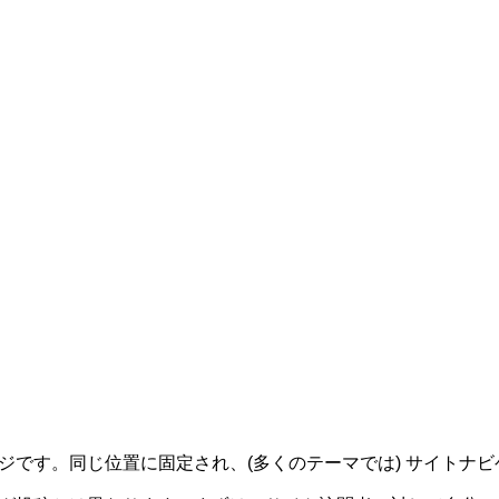
eight）
69/B
ロッドレスト タックル バッカン
釣りを楽しむ腕時計
釣りを楽しむ腕時計CASIO プロ
JUMPRIZE ぶっ飛び君95S
CASIO プロトレック アングラー
トレック アングラーライン
ライン
Little Jack AMEZAIKU JP 35/45/
YAMATOYO PE RESIN SHELLE
55
R (ORANGE/GRAY)
ジです。同じ位置に固定され、(多くのテーマでは) サイトナ