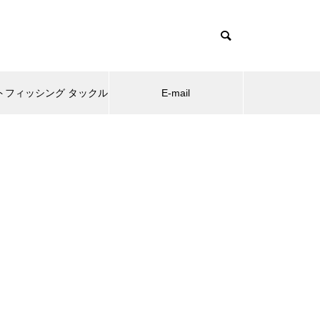
トフィッシング タックル
E-mail
フィッシンググッズ
ルトの仕掛け
糸島の海釣りBLOG
糸島の海釣
Little Jack AMEZAIKU JP 35/45/
55
グサ
夕マズメでカマスが釣れた
ショート
サビキで