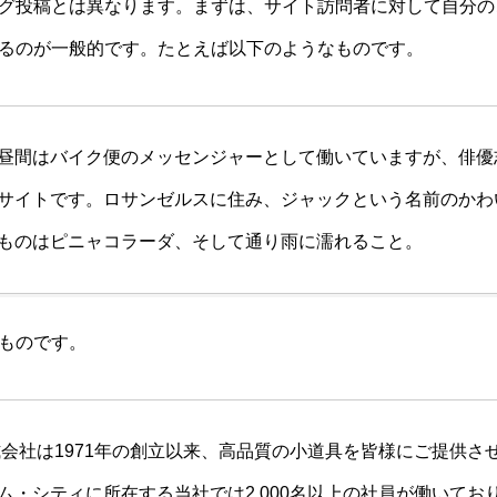
グ投稿とは異なります。まずは、サイト訪問者に対して自分の
ソルトフィッシング用の腕時計
Jackson G-Control 28
るのが一般的です。たとえば以下のようなものです。
に GBX-100NS-1JF
昼間はバイク便のメッセンジャーとして働いていますが、俳優
サイトです。ロサンゼルスに住み、ジャックという名前のかわ
ものはピニャコラーダ、そして通り雨に濡れること。
ものです。
株式会社は1971年の創立以来、高品質の小道具を皆様にご提供さ
ム・シティに所在する当社では2,000名以上の社員が働いてお