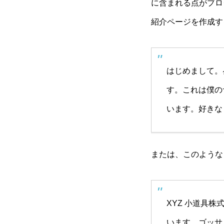
に含まれる点がブロ
JACKALL JETTROW 35/45
ソフト クーラーバッグ
紹介ページを作成す
はじめまして。
Little Jack ONLIEST SLOW 2.5/
す。これは僕の
3.0/3.5
います。好きな
または、このような
ボクがアジを釣る仕掛け
XYZ 小道具
います。ゴッサ