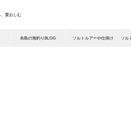
み、愛おしむ
糸島の海釣りBLOG
ソルトルアーや仕掛け
ソル
最新BLOG
ング タックル
トソルト
ショアキャスティング
アジング・ライトタックル
エギング
ソルト
ソ
の海釣りBLOG
糸島の海釣りBLOG
超釣れる!?アジパ 塩イソメの作
シマノ 21 スコーピオンDC 150
り方
HG
クロハネエビとハネエビパニ
はじめてのアジのサビキとジ
で大きいアジが大漁！
ビキで爆釣、大満足！
ルーディーズ 魚子ラバ（light w
YAMAGA Blanks BlueCurrentⅢ
おすすめページ