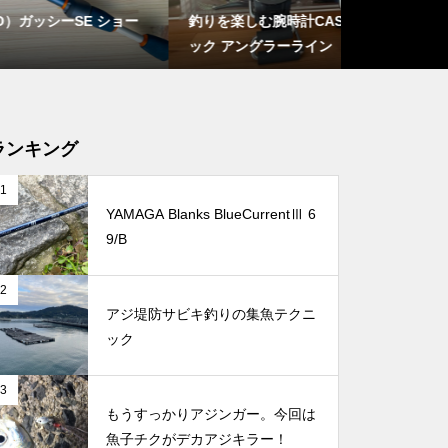
ショー
釣りを楽しむ腕時計CASIO プロトレ
2025秋〜2
ック アングラーライン
め〉
ランキング
1
YAMAGA Blanks BlueCurrentⅢ 6
9/B
2
アジ堤防サビキ釣りの集魚テクニ
ック
3
もうすっかりアジンガー。今回は
魚子チクがデカアジキラー！