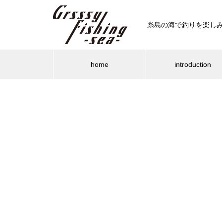
糸島の海で釣りを楽し
home
introduction
ショアキャスティ
ショアライ
糸島の海釣りBLOG
糸島
ルーディーズ 魚子チクアジ・メ
バル・小型青物からロックフィ
シマノ 19 ディアルーナ B106M
ッシュまで攻略できる万能異端
ーズンがや
もうすっかりアジンガー。今回は
マイ
ルアー
ト」
魚子チクがデカアジキラー！
ック
ビセオ（VICEO）ガッシーSE