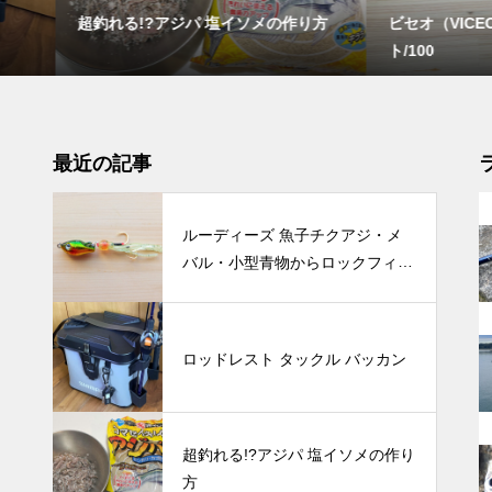
る!?アジパ 塩イソメの作り方
ビセオ（VICEO）ガッシーSE 
ト/100
最近の記事
ルーディーズ 魚子チクアジ・メ
バル・小型青物からロックフィッ
シュまで攻略できる万能異端ルア
ー
ロッドレスト タックル バッカン
超釣れる!?アジパ 塩イソメの作り
方